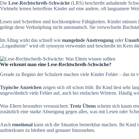
Die
Lese-Rechtschreib-Schwäche
(LRS) beschreibt anhaltende Schwie
Vielmehr lernen betroffene Kinder auf eine andere, oft langsamere We
Lesen und Schreiben sind hochkomplexe Fähigkeiten. Kinder müssen B
gelingt diese Verknüpfung nicht automatisch. Sie verwechseln Buchsta
Im Alltag wirkt das schnell wie
mangelnde Anstrengung
oder
Unauf
„Legasthenie“ wird oft synonym verwendet und beschreibt im Kern die
Wie erkennt man eine Lese-Rechtschreib-Schwäche?
Gerade zu Beginn der Schulzeit machen viele Kinder Fehler – das ist vö
Typische Anzeichen
zeigen sich oft schon früh: Ihr Kind liest sehr la
ungewöhnlich viele Fehler auf, auch bei einfachen Wörtern. Häufig we
Was Eltern besonders verunsichert:
Trotz Übens
scheint sich kaum etw
zusätzlich eine starke Abneigung gegen alles, was mit Lesen oder Schre
Auch
emotional
kann sich die Situation bemerkbar machen. Ihr Kind re
aufmerksam zu bleiben und genauer hinzusehen.