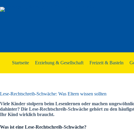
Zum
Inhalt
springen
Startseite
Erziehung & Gesellschaft
Freizeit & Basteln
Ge
Lese-Rechtschreib-Schwäche: Was Eltern wissen sollten
Viele Kinder stolpern beim Lesenlernen oder machen ungewöhnlich 
dahinter? Die Lese-Rechtschreib-Schwäche gehört zu den häufigst
Ihr Kind wirklich braucht.
Was ist eine Lese-Rechtschreib-Schwäche?