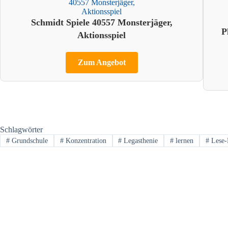
Schmidt Spiele 40557 Monsterjäger,
P
Aktionsspiel
Zum Angebot
Schlagwörter
#
Grundschule
#
Konzentration
#
Legasthenie
#
lernen
#
Lese-