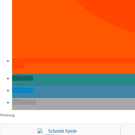
teilen
teilen
teilen
E-Mail
Werbung