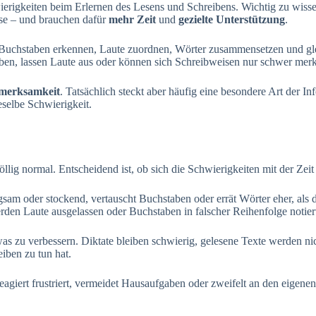
rigkeiten beim Erlernen des Lesens und Schreibens. Wichtig zu wissen
ise – und brauchen dafür
mehr Zeit
und
gezielte Unterstützung
.
uchstaben erkennen, Laute zuordnen, Wörter zusammensetzen und gleic
ben, lassen Laute aus oder können sich Schreibweisen nur schwer merke
merksamkeit
. Tatsächlich steckt aber häufig eine besondere Art der In
selbe Schwierigkeit.
llig normal. Entscheidend ist, ob sich die Schwierigkeiten mit der Zeit
ngsam oder stockend, vertauscht Buchstaben oder errät Wörter eher, als d
rden Laute ausgelassen oder Buchstaben in falscher Reihenfolge notier
as zu verbessern. Diktate bleiben schwierig, gelesene Texte werden ni
iben zu tun hat.
agiert frustriert, vermeidet Hausaufgaben oder zweifelt an den eigenen 