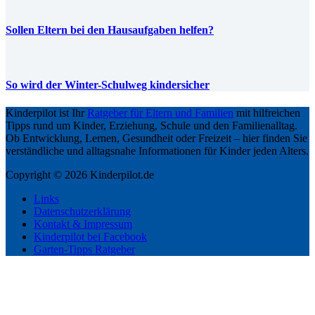
Sollen Eltern bei den Hausaufgaben helfen?
So wird der Winter-Schulweg kindersicher
Kinderpilot ist Ihr
Ratgeber für Eltern und Familien
mit hilfreichen
Tipps rund um Kinder, Erziehung, Schule und den Familienalltag.
Ob Entwicklung, Lernen, Gesundheit oder Freizeit – hier finden Sie
verständliche und alltagsnahe Informationen für Kinder jeden Alters.
Copyright © 2026 Kinderpilot.de
Links
Datenschutzerklärung
Kontakt & Impressum
Kinderpilot bei Facebook
Garten-Tipps Ratgeber