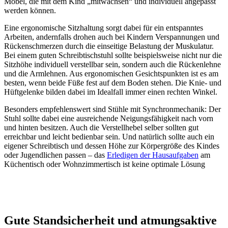
Möbel, die mit dem Kind „mitwachsen“ und individuell angepasst
werden können.
Eine ergonomische Sitzhaltung sorgt dabei für ein entspanntes
Arbeiten, andernfalls drohen auch bei Kindern Verspannungen und
Rückenschmerzen durch die einseitige Belastung der Muskulatur.
Bei einem guten Schreibtischstuhl sollte beispielsweise nicht nur die
Sitzhöhe individuell verstellbar sein, sondern auch die Rückenlehne
und die Armlehnen. Aus ergonomischen Gesichtspunkten ist es am
besten, wenn beide Füße fest auf dem Boden stehen. Die Knie- und
Hüftgelenke bilden dabei im Idealfall immer einen rechten Winkel.
Besonders empfehlenswert sind Stühle mit Synchronmechanik: Der
Stuhl sollte dabei eine ausreichende Neigungsfähigkeit nach vorn
und hinten besitzen. Auch die Verstellhebel selber sollten gut
erreichbar und leicht bedienbar sein. Und natürlich sollte auch ein
eigener Schreibtisch und dessen Höhe zur Körpergröße des Kindes
oder Jugendlichen passen – das
Erledigen der Hausaufgaben
am
Küchentisch oder Wohnzimmertisch ist keine optimale Lösung
Gute Standsicherheit und atmungsaktive