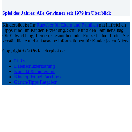
Spiel des Jahres: Alle Gewinner seit 1979 im Überblick
Kinderpilot ist Ihr
Ratgeber für Eltern und Familien
mit hilfreichen
Tipps rund um Kinder, Erziehung, Schule und den Familienalltag.
Ob Entwicklung, Lernen, Gesundheit oder Freizeit – hier finden Sie
verständliche und alltagsnahe Informationen für Kinder jeden Alters.
Copyright © 2026 Kinderpilot.de
Links
Datenschutzerklärung
Kontakt & Impressum
Kinderpilot bei Facebook
Garten-Tipps Ratgeber