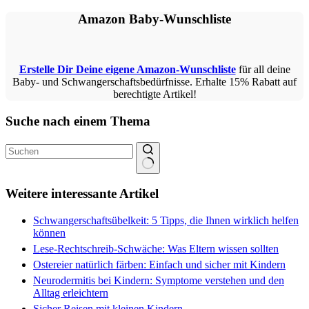
Amazon Baby-Wunschliste
Erstelle Dir Deine eigene Amazon-Wunschliste
für all deine
Baby- und Schwangerschaftsbedürfnisse. Erhalte
15% Rabatt auf
berechtigte Artikel
!
Suche nach einem Thema
Keine
Ergebnisse
Weitere interessante Artikel
Schwangerschaftsübelkeit: 5 Tipps, die Ihnen wirklich helfen
können
Lese-Rechtschreib-Schwäche: Was Eltern wissen sollten
Ostereier natürlich färben: Einfach und sicher mit Kindern
Neurodermitis bei Kindern: Symptome verstehen und den
Alltag erleichtern
Sicher Reisen mit kleinen Kindern