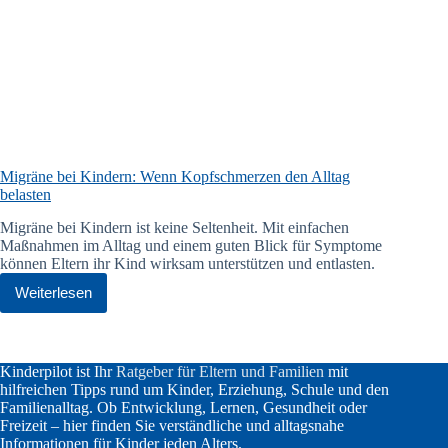
Migräne bei Kindern: Wenn Kopfschmerzen den Alltag
belasten
Migräne bei Kindern ist keine Seltenheit. Mit einfachen
Maßnahmen im Alltag und einem guten Blick für Symptome
können Eltern ihr Kind wirksam unterstützen und entlasten.
Weiterlesen
Migräne
bei
Kindern:
Wenn
Kopfschmerzen
Kinderpilot ist Ihr
Ratgeber für Eltern und Familien
mit
den
hilfreichen Tipps rund um Kinder, Erziehung, Schule und den
Alltag
Familienalltag. Ob Entwicklung, Lernen, Gesundheit oder
belasten
Freizeit – hier finden Sie verständliche und alltagsnahe
Informationen für Kinder jeden Alters.